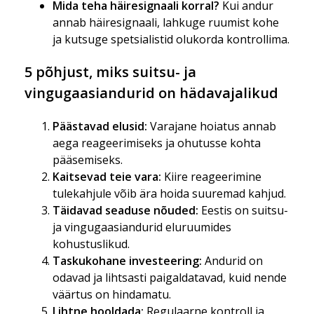
Mida teha häiresignaali korral?
Kui andur
annab häiresignaali, lahkuge ruumist kohe
ja kutsuge spetsialistid olukorda kontrollima.
5 põhjust, miks suitsu- ja
vingugaasiandurid on hädavajalikud
Päästavad elusid:
Varajane hoiatus annab
aega reageerimiseks ja ohutusse kohta
pääsemiseks.
Kaitsevad teie vara:
Kiire reageerimine
tulekahjule võib ära hoida suuremad kahjud.
Täidavad seaduse nõuded:
Eestis on suitsu-
ja vingugaasiandurid eluruumides
kohustuslikud.
Taskukohane investeering:
Andurid on
odavad ja lihtsasti paigaldatavad, kuid nende
väärtus on hindamatu.
Lihtne hooldada:
Regulaarne kontroll ja