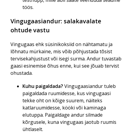
testnupp, mille abil saate veenduda seadme
töös.
Vingugaasiandur: salakavalate
ohtude vastu
Vingugaas ehk süsinikoksiid on nähtamatu ja
lõhnatu mürkaine, mis võib põhjustada tõsist
tervisekahjustust või isegi surma. Andur tuvastab
gaasi esinemise õhus enne, kui see jõuab tervist
ohustada.
Kuhu paigaldada?
Vingugaasiandur tuleb
paigaldada ruumidesse, kus vingugaasi
tekke oht on kõige suurem, näiteks
katlaruumidesse, kööki või kaminaga
elutuppa. Paigaldage andur silmade
kõrgusele, kuna vingugaas jaotub ruumis
ühtlaselt.