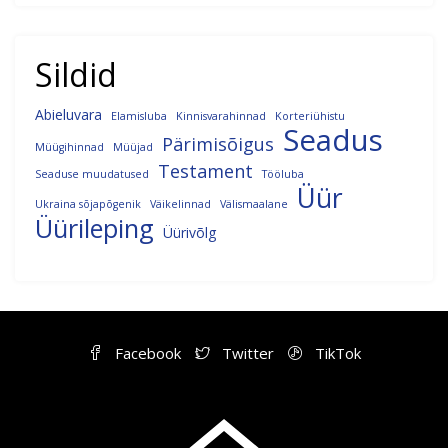
Sildid
Abieluvara
Elamisluba
Kinnisvarahinnad
Korteriühistu
Seadus
Pärimisõigus
Müügihinnad
Müüjad
Testament
Seaduse muudatused
Tööluba
Üür
Ukraina sõjapõgenik
Väikelinnad
Välismaalane
Üürileping
Üürivõlg
Facebook
Twitter
TikTok