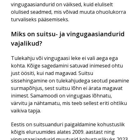
vingugaasiandurid on väiksed, kuid eluliselt
olulised seadmed, mis võivad muuta ohuolukorra
turvaliseks pääsemiseks.
Miks on suitsu- ja vingugaasiandurid
vajalikud?
Tulekahju või vingugaasi leke ei vali aega ega
kohta. Kõige sagedamini satuvad inimesed ohtu
just öösiti, kui nad magavad. Suitsu
sissehingamine on tulekahjudega seotud peamine
surmapõhjus, sest suitsu lõhn ei ärata magavat
inimest. Samamoodi on vingugaas lõhnatu,
värvitu ja nähtamatu, mis teeb sellest eriti ohtliku
vaikiva tapja.
Eestis on suitsuanduri paigaldamine kohustuslik
kõigis eluruumides alates 2009. aastast ning
vingugaasiandurid muutusid kohustuslikuks 2023.