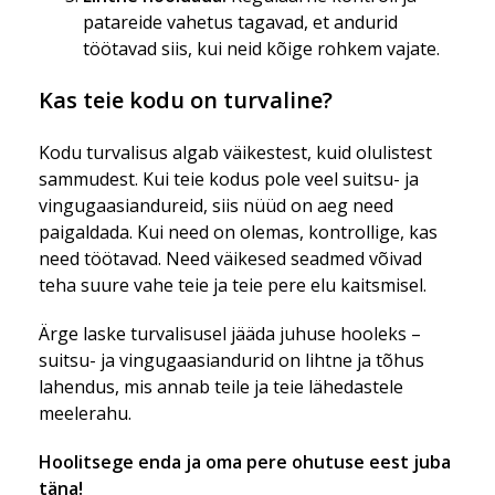
patareide vahetus tagavad, et andurid
töötavad siis, kui neid kõige rohkem vajate.
Kas teie kodu on turvaline?
Kodu turvalisus algab väikestest, kuid olulistest
sammudest. Kui teie kodus pole veel suitsu- ja
vingugaasiandureid, siis nüüd on aeg need
paigaldada. Kui need on olemas, kontrollige, kas
need töötavad. Need väikesed seadmed võivad
teha suure vahe teie ja teie pere elu kaitsmisel.
Ärge laske turvalisusel jääda juhuse hooleks –
suitsu- ja vingugaasiandurid on lihtne ja tõhus
lahendus, mis annab teile ja teie lähedastele
meelerahu.
Hoolitsege enda ja oma pere ohutuse eest juba
täna!