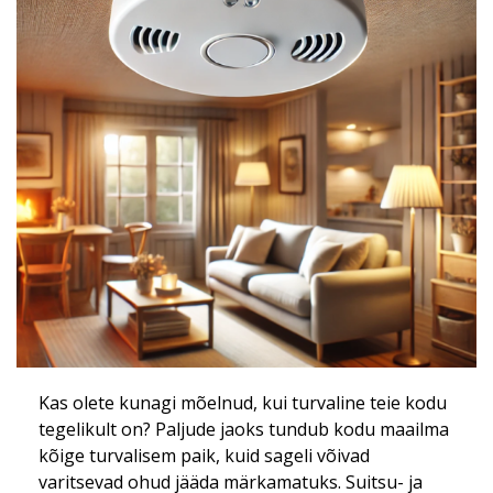
Kas olete kunagi mõelnud, kui turvaline teie kodu
tegelikult on? Paljude jaoks tundub kodu maailma
kõige turvalisem paik, kuid sageli võivad
varitsevad ohud jääda märkamatuks. Suitsu- ja