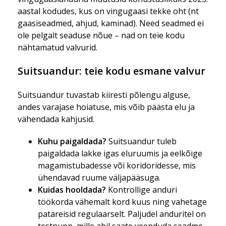
aastal kodudes, kus on vingugaasi tekke oht (nt
gaasiseadmed, ahjud, kaminad). Need seadmed ei
ole pelgalt seaduse nõue – nad on teie kodu
nähtamatud valvurid.
Suitsuandur: teie kodu esmane valvur
Suitsuandur tuvastab kiiresti põlengu alguse,
andes varajase hoiatuse, mis võib päästa elu ja
vähendada kahjusid.
Kuhu paigaldada?
Suitsuandur tuleb
paigaldada lakke igas eluruumis ja eelkõige
magamistubadesse või koridoridesse, mis
ühendavad ruume väljapääsuga.
Kuidas hooldada?
Kontrollige anduri
töökorda vähemalt kord kuus ning vahetage
patareisid regulaarselt. Paljudel anduritel on